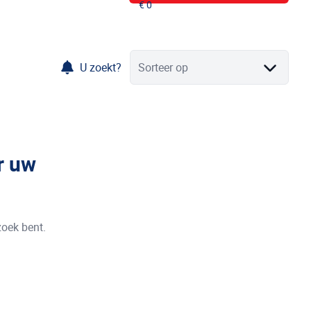
U zoekt?
Sorteer op
r uw
zoek bent.