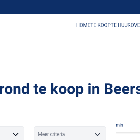
HOME
TE KOOP
TE HUUR
OVE
rond te koop in Beer
min
Meer criteria