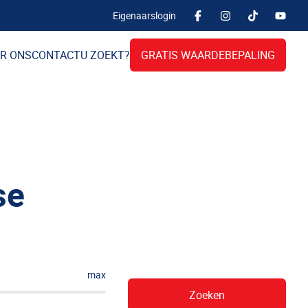
Eigenaarslogin
R ONS
CONTACT
U ZOEKT?
GRATIS WAARDEBEPALING
se
max
Zoeken