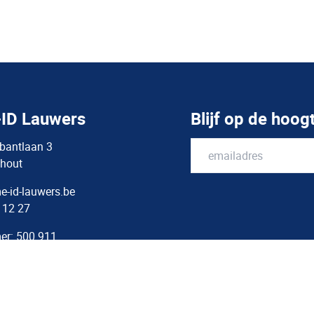
ID Lauwers
Blijf op de hoog
bantlaan 3
hout
-id-lauwers.be
 12 27
er: 500.911
473.396.622