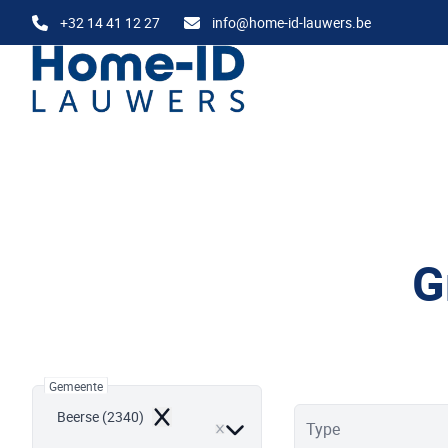
Ga naar hoofdinhoud
+32 14 41 12 27
info@home-id-lauwers.be
G
Gemeente
Beerse (2340)
Remove
Type