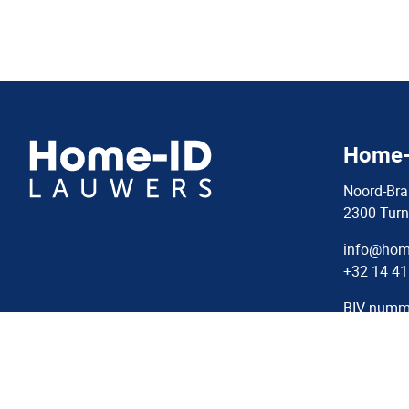
Home-
Noord-Bra
2300 Turn
info@home
+32 14 41
BIV numm
BTW: BE0