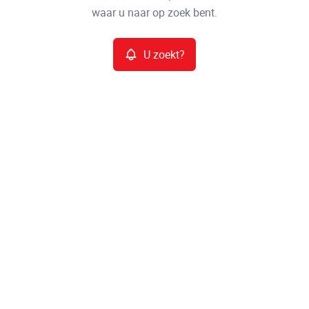
waar u naar op zoek bent.
Meer criteria
U zoekt?
Min. budget
Max. budget
Zoeken