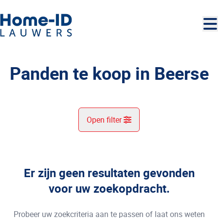
Ga naar hoofdinhoud
Panden te koop in Beerse
Open filter
Gemeente
Beerse (2340)
Er zijn geen resultaten gevonden
Remove
Kaartweergave
voor uw zoekopdracht.
Type
Probeer uw zoekcriteria aan te passen of laat ons weten
U zoekt?
Sorteer op