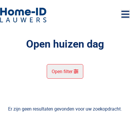
Ga naar hoofdinhoud
Open huizen dag
Open filter
Gemeente
Er zijn geen resultaten gevonden voor uw zoekopdracht.
Kaartweergave
Type
U zoekt?
Sorteer op