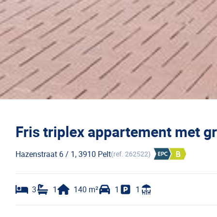
Fris triplex appartement met g
Hazenstraat 6 / 1, 3910 Pelt
(ref.
262522
)
3
1
140
m²
1
1