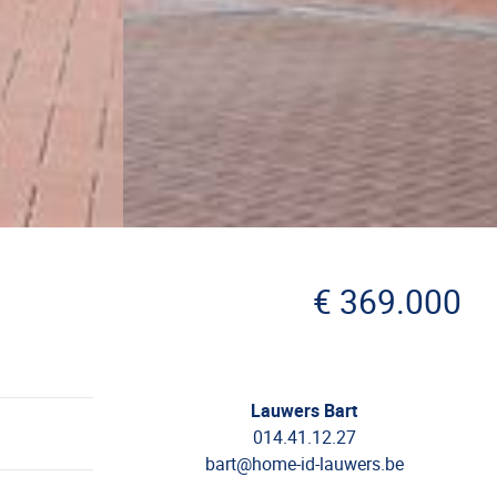
€ 369.000
Lauwers Bart
014.41.12.27
bart@home-id-lauwers.be