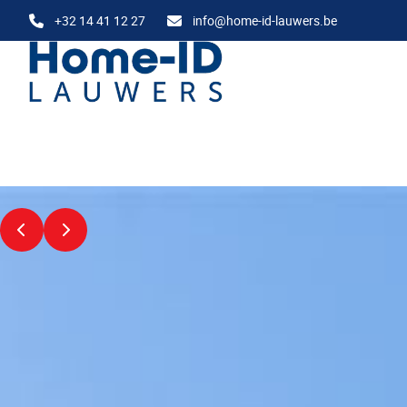
Ga naar hoofdinhoud
+32 14 41 12 27
info@home-id-lauwers.be