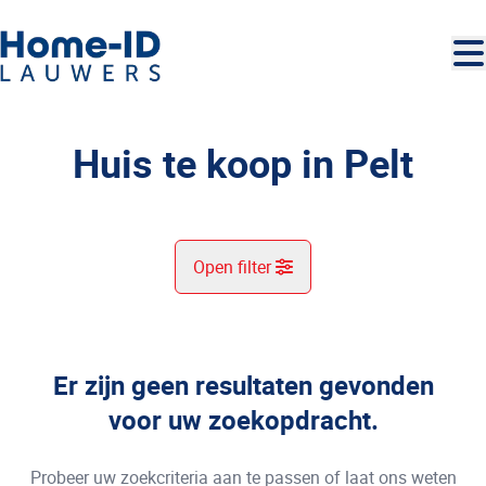
Ga naar hoofdinhoud
Huis te koop in Pelt
Open filter
Gemeente
Pelt (3910)
Er zijn geen resultaten gevonden
Remove
Kaartweergave
voor uw zoekopdracht.
Type
Probeer uw zoekcriteria aan te passen of laat ons weten
U zoekt?
Sorteer op