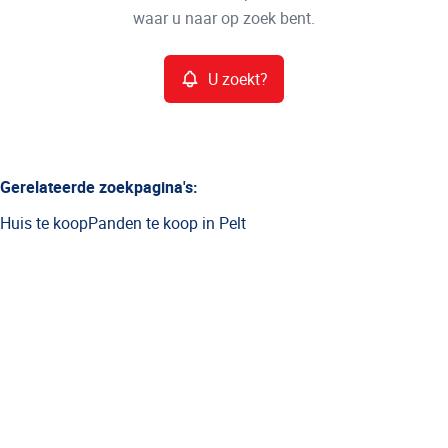
waar u naar op zoek bent.
Meer criteria
U zoekt?
Min. budget
Gerelateerde zoekpagina's
:
Huis te koop
Panden te koop in Pelt
Max. budget
Zoeken