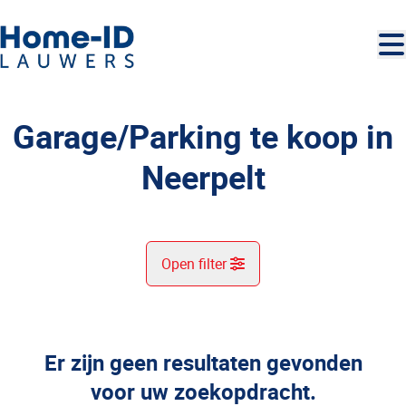
Ga naar hoofdinhoud
Garage/Parking te koop in
Neerpelt
Open filter
Gemeente
Neerpelt (3910)
Er zijn geen resultaten gevonden
Remove
Kaartweergave
voor uw zoekopdracht.