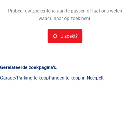
Type
Probeer uw zoekcriteria aan te passen of laat ons weten
U zoekt?
Sorteer op
waar u naar op zoek bent.
Meer criteria
U zoekt?
Min. budget
Gerelateerde zoekpagina's
:
Garage/Parking te koop
Panden te koop in Neerpelt
Max. budget
Zoeken