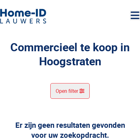
Ga naar hoofdinhoud
Commercieel te koop in
Hoogstraten
Open filter
Gemeente
Hoogstraten (2328)
Er zijn geen resultaten gevonden
Remove
Kaartweergave
voor uw zoekopdracht.