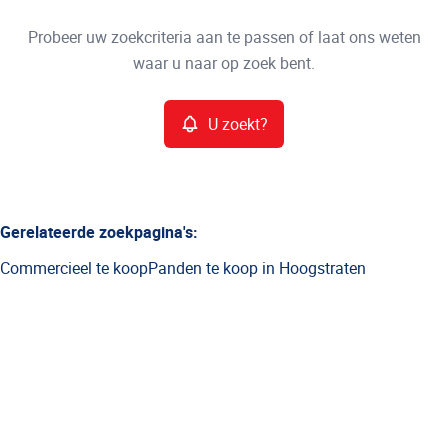
Type
Probeer uw zoekcriteria aan te passen of laat ons weten
U zoekt?
Sorteer op
waar u naar op zoek bent.
Meer criteria
U zoekt?
Min. budget
Gerelateerde zoekpagina's
:
Commercieel te koop
Panden te koop in Hoogstraten
Max. budget
Zoeken