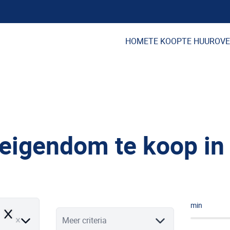
HOME
TE KOOP
TE HUUR
OVE
eigendom te koop in
min
Remove
Meer criteria