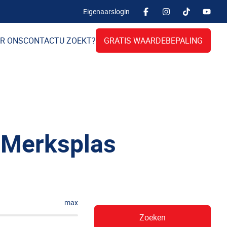
Eigenaarslogin
R ONS
CONTACT
U ZOEKT?
GRATIS WAARDEBEPALING
 Merksplas
max
Zoeken