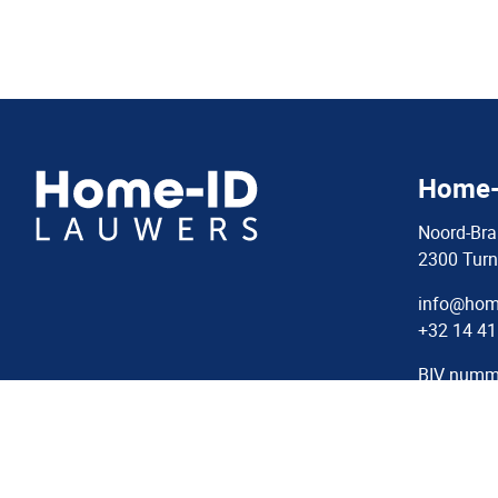
Home-
Noord-Bra
2300 Turn
info@home
+32 14 41
BIV numm
BTW: BE0