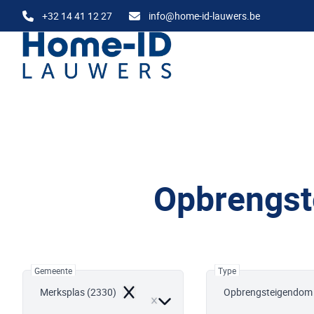
Ga naar hoofdinhoud
+32 14 41 12 27
info@home-id-lauwers.be
Opbrengst
Gemeente
Type
Merksplas (2330)
Opbrengsteigendom
Remove