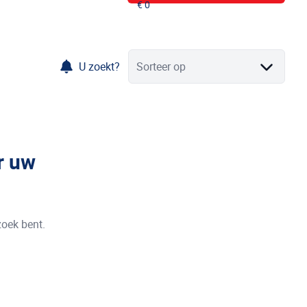
U zoekt?
Sorteer op
r uw
zoek bent.