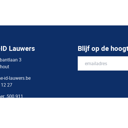
ID Lauwers
Blijf op de hoog
bantlaan 3
hout
-id-lauwers.be
 12 27
er: 500.911
473.396.622