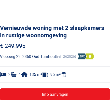
Vernieuwde woning met 2 slaapkamers
in rustige woonomgeving
€ 249.995
Vloeberg 22, 2360 Oud-Turnhout
(ref.
262526
)
2
1
135
m²
95
m²
Info aanvragen