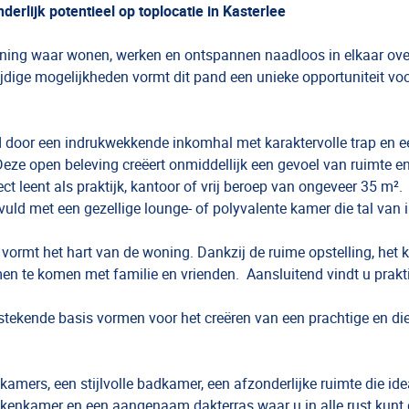
erlijk potentieel op toplocatie in Kasterlee
woning waar wonen, werken en ontspannen naadloos in elkaar ove
ijdige mogelijkheden vormt dit pand een unieke opportuniteit vo
 door een indrukwekkende inkomhal met karaktervolle trap en e
 Deze open beleving creëert onmiddellijk een gevoel van ruimte en 
ct leent als praktijk, kantoor of vrij beroep van ongeveer 35 m².
uld met een gezellige lounge- of polyvalente kamer die tal van 
 vormt het hart van de woning. Dankzij de ruime opstelling, het 
amen te komen met familie en vrienden. Aansluitend vindt u prakt
stekende basis vormen voor het creëren van een prachtige en die
amers, een stijlvolle badkamer, een afzonderlijke ruimte die ide
ekenkamer en een aangenaam dakterras waar u in alle rust kunt 