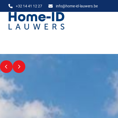
Ga naar hoofdinhoud
+32 14 41 12 27
info@home-id-lauwers.be