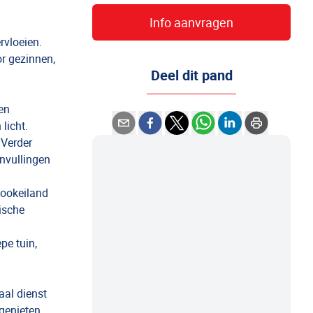
Info aanvragen
rvloeien.
or gezinnen,
Deel dit pand
en
licht.
 Verder
invullingen
kookeiland
ische
pe tuin,
aal dienst
genieten