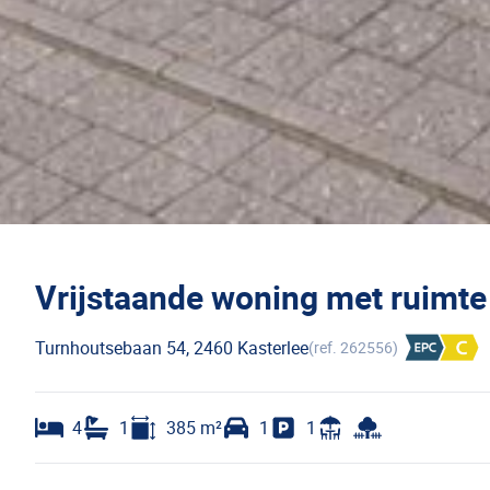
Vrijstaande woning met ruimte 
Turnhoutsebaan 54, 2460 Kasterlee
(ref.
262556
)
4
1
385
m²
1
1