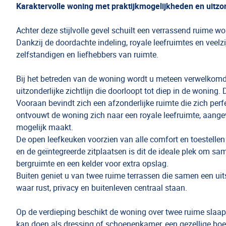
Karaktervolle woning met praktijkmogelijkheden en uitzond
Achter deze stijlvolle gevel schuilt een verrassend ruime 
Dankzij de doordachte indeling, royale leefruimtes en veelz
zelfstandigen en liefhebbers van ruimte.
Bij het betreden van de woning wordt u meteen verwelkomd
uitzonderlijke zichtlijn die doorloopt tot diep in de woning.
Vooraan bevindt zich een afzonderlijke ruimte die zich perfe
ontvouwt de woning zich naar een royale leefruimte, aangev
mogelijk maakt.
De open leefkeuken voorzien van alle comfort en toestellen
en de geïntegreerde zitplaatsen is dit de ideale plek om s
bergruimte en een kelder voor extra opslag.
Buiten geniet u van twee ruime terrassen die samen een uit
waar rust, privacy en buitenleven centraal staan.
Op de verdieping beschikt de woning over twee ruime slaapk
kan doen als dressing of schoenenkamer, een gezellige bo