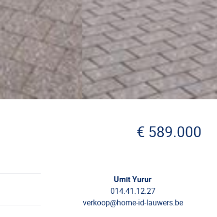
€ 589.000
Umit Yurur
014.41.12.27
verkoop@home-id-lauwers.be