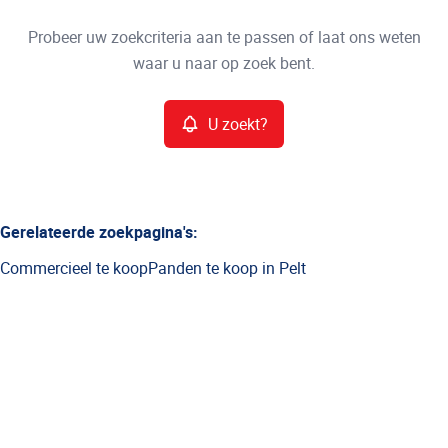
Type
Probeer uw zoekcriteria aan te passen of laat ons weten
U zoekt?
Sorteer op
waar u naar op zoek bent.
Meer criteria
U zoekt?
Min. budget
Gerelateerde zoekpagina's
:
Commercieel te koop
Panden te koop in Pelt
Max. budget
Zoeken