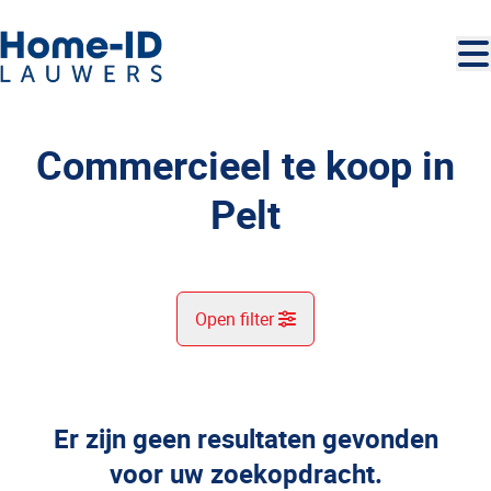
Ga naar hoofdinhoud
Commercieel te koop in
Pelt
Open filter
Gemeente
Pelt (3910)
Er zijn geen resultaten gevonden
Remove
Kaartweergave
voor uw zoekopdracht.